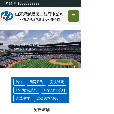
刘经理 16556327777
山东鸿越建设工程有限公司
体育场地设施建设专业
服务商
跑道
围网系列
竞技球场
PVC地板系列
环氧地坪系列
人造草坪
运动实木地板
竞技球场